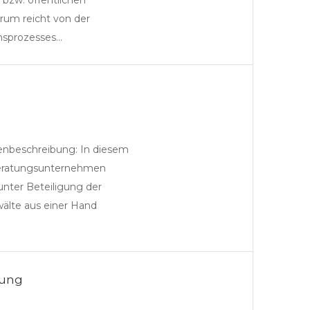
bzw. öffentlichen
trum reicht von der
msprozesses…
enbeschreibung: In diesem
Partner
Beratungsunternehmen
nter Beteiligung der
älte aus einer Hand
rung