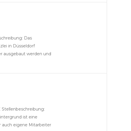
eschreibung: Das
Festanstellung Kanzlei
zlei in Düsseldorf
iter ausgebaut werden und
…
 Stellenbeschreibung:
Festanstellung Kanzlei
intergrund ist eine
 auch eigene Mitarbeiter