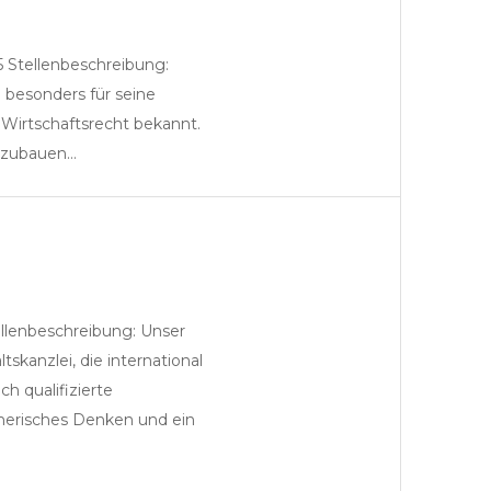
 Stellenbeschreibung:
Festanstellung Kanzlei
d besonders für seine
 Wirtschaftsrecht bekannt.
anzubauen…
llenbeschreibung: Unser
Festanstellung Kanzlei
skanzlei, die international
ch qualifizierte
merisches Denken und ein