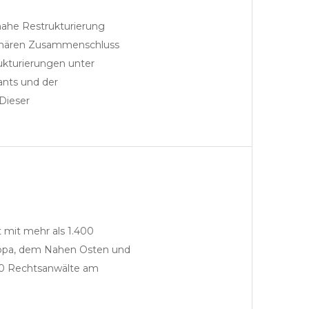
ahe Restrukturierung
plinären Zusammenschluss
Partner
kturierungen unter
ants und der
Dieser
t mit mehr als 1.400
Festanstellung Kanzlei
ropa, dem Nahen Osten und
 60 Rechtsanwälte am