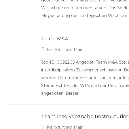
gestandenen oder aufstrebenden Vergabe- 
Wirtschaftsrecht-lern verstärken. Das Spek
Mitgestaltung des strategischen Wachstu
Team M&A
Frankfurt am Main
Job-ID: 0092205 Angebot: Team M&A Stell
interdisziplinären Zusammenschluss von 
werden Unternehmenkäufe und -verkäufe u
Steuerrechtler, der WPs und der Rechtsanw
angeboten. Dieser…
Team insolvenznahe Restrukturie
Frankfurt am Main