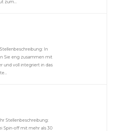
eut zum…
Stellenbeschreibung: In
Festanstellung Kanzlei
nnen Sie eng zusammen mit
nd voll integriert in das
ste…
hr Stellenbeschreibung:
Partner
i Spin-off mit mehr als 30